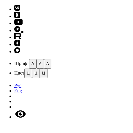
Шрифт
A
A
A
Цвет
Ц
Ц
Ц
Рус
Eng