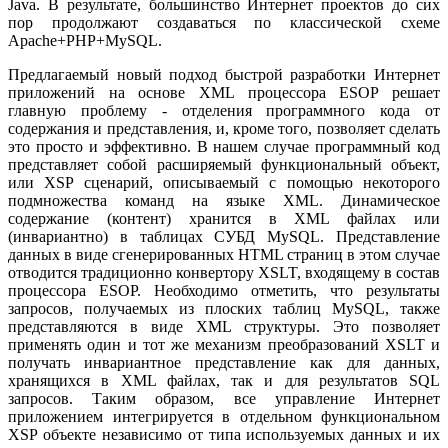
Java. В результате, большинство Интернет проектов до сих
пор продолжают создаваться по классической схеме
Apache+PHP+MySQL.
Предлагаемый новый подход быстрой разработки Интернет
приложений на основе XML процессора ESOP решает
главную проблему - отделения программного кода от
содержания и представления, и, кроме того, позволяет сделать
это просто и эффективно. В нашем случае программный код
представляет собой расширяемый функциональный объект,
или XSP сценарий, описываемый с помощью некоторого
подмножества команд на языке XML. Динамическое
содержание (контент) хранится в XML файлах или
(инвариантно) в таблицах СУБД MySQL. Представление
данных в виде сгенерированных HTML страниц в этом случае
отводится традиционно конвертору XSLT, входящему в состав
процессора ESOP. Необходимо отметить, что результаты
запросов, получаемых из плоских таблиц MySQL, также
представляются в виде XML структуры. Это позволяет
применять один и тот же механизм преобразований XSLT и
получать инвариантное представление как для данных,
хранящихся в XML файлах, так и для результатов SQL
запросов. Таким образом, все управление Интернет
приложением интегрируется в отдельном функциональном
XSP объекте независимо от типа используемых данных и их