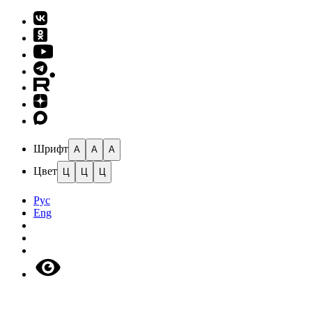
Шрифт
A
A
A
Цвет
Ц
Ц
Ц
Рус
Eng