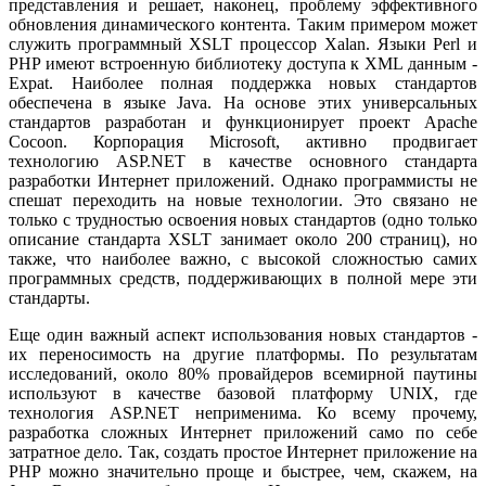
представления и решает, наконец, проблему эффективного
обновления динамического контента. Таким примером может
служить программный XSLT процессор Xalan. Языки Perl и
PHP имеют встроенную библиотеку доступа к XML данным -
Expat. Наиболее полная поддержка новых стандартов
обеспечена в языке Java. На основе этих универсальных
стандартов разработан и функционирует проект Apache
Cocoon. Корпорация Microsoft, активно продвигает
технологию ASP.NET в качестве основного стандарта
разработки Интернет приложений. Однако программисты не
спешат переходить на новые технологии. Это связано не
только с трудностью освоения новых стандартов (одно только
описание стандарта XSLT занимает около 200 страниц), но
также, что наиболее важно, с высокой сложностью самих
программных средств, поддерживающих в полной мере эти
стандарты.
Еще один важный аспект использования новых стандартов -
их переносимость на другие платформы. По результатам
исследований, около 80% провайдеров всемирной паутины
используют в качестве базовой платформу UNIX, где
технология ASP.NET неприменима. Ко всему прочему,
разработка сложных Интернет приложений само по себе
затратное дело. Так, создать простое Интернет приложение на
PHP можно значительно проще и быстрее, чем, скажем, на