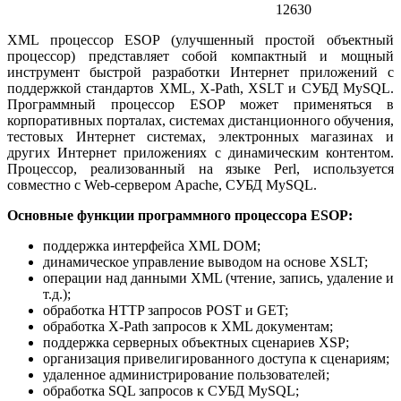
12630
XML процессор ESOP (улучшенный простой объектный
процессор) представляет собой компактный и мощный
инструмент быстрой разработки Интернет приложений с
поддержкой стандартов XML, X-Path, XSLT и СУБД MySQL.
Программный процессор ESOP может применяться в
корпоративных порталах, системах дистанционного обучения,
тестовых Интернет системах, электронных магазинах и
других Интернет приложениях с динамическим контентом.
Процессор, реализованный на языке Perl, используется
совместно с Web-сервером Apache, СУБД MySQL.
Основные функции программного процессора ESOP:
поддержка интерфейса XML DOM;
динамическое управление выводом на основе XSLT;
операции над данными XML (чтение, запись, удаление и
т.д.);
обработка HTTP запросов POST и GET;
обработка X-Path запросов к XML документам;
поддержка серверных объектных сценариев XSP;
организация привелигированного доступа к сценариям;
удаленное администрирование пользователей;
обработка SQL запросов к СУБД MySQL;