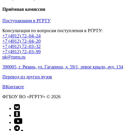
Приёмная комиссия
Поступающим в РГРТУ
Консультация по вопросам поступления в РГРТУ:
+7 (4912) 72–04–24
+7 (4912) 72–04–20
+7 (4912) 72–03–32
+7 (4912) 72–03–99
pk@rsreu.ru
390005, г. Рязань, ул. Гагарина, д. 59/1, левое крыло, ауд. 134
Перевод из других вузов
ВКонтакте
ФГБОУ ВО «РГРТУ» © 2026