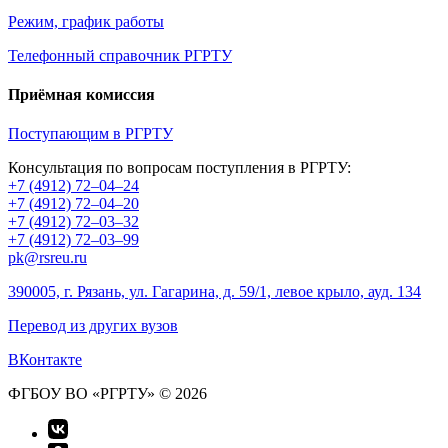
Режим, график работы
Телефонный справочник РГРТУ
Приёмная комиссия
Поступающим в РГРТУ
Консультация по вопросам поступления в РГРТУ:
+7 (4912) 72–04–24
+7 (4912) 72–04–20
+7 (4912) 72–03–32
+7 (4912) 72–03–99
pk@rsreu.ru
390005, г. Рязань, ул. Гагарина, д. 59/1, левое крыло, ауд. 134
Перевод из других вузов
ВКонтакте
ФГБОУ ВО «РГРТУ» © 2026