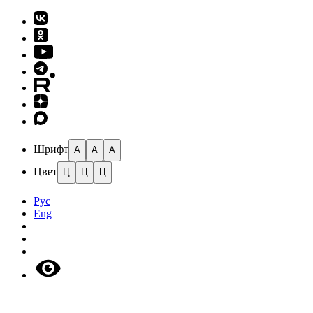
Шрифт
A
A
A
Цвет
Ц
Ц
Ц
Рус
Eng