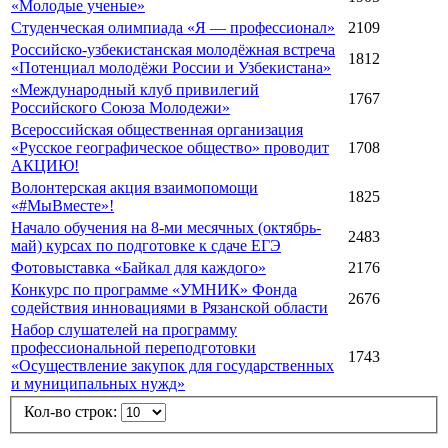
«Молодые ученые»
Студенческая олимпиада «Я — профессионал»
2109
Российско-узбекистанская молодёжная встреча
1812
«Потенциал молодёжи России и Узбекистана»
«Международный клуб привилегий
1767
Российского Союза Молодежи»
Всероссийская общественная организация
«Русское географическое общество» проводит
1708
АКЦИЮ!
Волонтерская акция взаимопомощи
1825
«#МыВместе»!
Начало обучения на 8-ми месячных (октябрь-
2483
май) курсах по подготовке к сдаче ЕГЭ
Фотовыставка «Байкал для каждого»
2176
Конкурс по программе «УМНИК» Фонда
2676
содействия инновациями в Рязанской области
Набор слушателей на программу
профессиональной переподготовки
1743
«Осуществление закупок для государственных
и муниципальных нужд»
Кол-во строк: