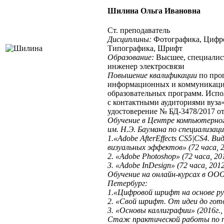
Шилина Ольга Ивановна
Ст. преподаватель
Дисциплины:
Фотографика, Цифро
Типографика, Шрифт
Образование:
Высшее, специалист
инженер электросвязи
Повышение квалификации
по про
информационных и коммуникаци
образовательных программ. Исп
с контактными аудиториями вуза
удостоверение № БД-3478/2017 от 
Обучение
в Центре компьютерног
им. Н.Э. Баумана по специализаци
1.«Adobe AfterEffects CS5|CS4. В
визуальных эффектов» (72 часа, 2
2. «Adobe Photoshop» (72 часа, 201
3. «Adobe InDesign» (72 часа, 2012 
Обучение на онлайн-курсах в О
Петербург:
1.«Цифровой шрифт на основе рук
2. «Свой шрифт. От идеи до гото
3. «Основы каллиграфии» (2016г.,
Стаж практической работы
по 