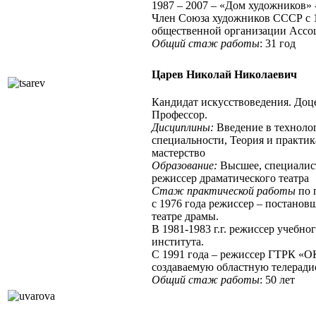
1987 – 2007 – «Дом художников» -
Член Союза художников СССР с 1
общественной организации Ассоц
Общий стаж работы
: 31 год
Царев Николай Николаевич
Кандидат искусствоведения. Доц
Профессор.
Дисциплины:
Введение в техноло
специальности, Теория и практик
мастерство
Образование:
Высшее, специалист
режиссер драматического театра
Стаж практической работы
по 
с 1976 года режиссер – постанов
театре драмы.
В 1981-1983 г.г. режиссер учебн
института.
С 1991 года – режиссер ГТРК «ОК
создаваемую областную телерад
Общий стаж работы
: 50 лет