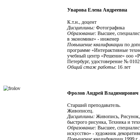
Уварова Елена Андреевна
К.т.н., доцент
Дисциплины:
Фотографика
Образование:
Высшее, специалис
в экономике» - инженер
Повышение квалификации
по доп
программе «Интерактивные техно
учебный центр «Решение» ооо «Ре
Петербург, удостоверение № 0102 
Общий стаж работы
: 16 лет
Фролов Андрей Владимирович
Старший преподаватель.
Живописец.
Дисциплины:
Живопись, Рисунок,
быстрого рисунка, Техника и те
Образование:
Высшее, специалист
искусство» - художник декоратив
Повышение квалификации
1999 г.