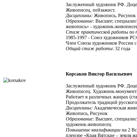
Заслуженный художник РФ. Доц
Живописец, пейзажист.
Дисциплины:
Живопись, Рисунок
Образование:
Высшее; специалист
живопись» - художник-живописе
Стаж практической работы по 
1985-1997 - Союз художников РС
Член Союза художников России с 
Общий стаж работы
: 32 года
Корсаков Виктор Васильевич
Заслуженный художник РФ. Доц
Живописец. Художник-монумента
Работает в различных жанрах (ста
Продолжатель традиций русского
Дисциплины:
Академическая живо
Живопись, Рисунок
Образование:
Высшее, специалис
художник-живописец
Повышение квалификации
на 2 В
пленэре «Края Вятские – земля ж