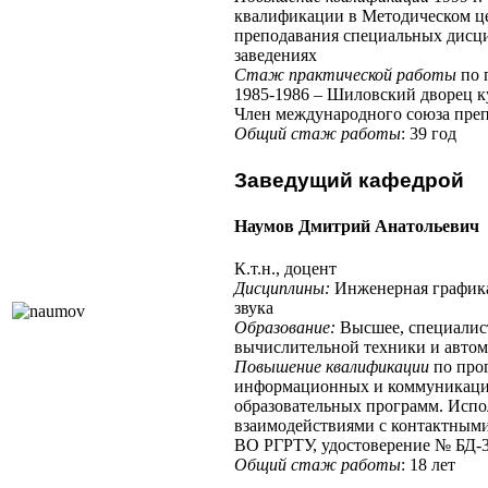
квалификации в Методическом 
преподавания специальных дисц
заведениях
Стаж практической работы
по 
1985-1986 – Шиловский дворец к
Член международного союза преп
Общий стаж работы
: 39 год
Заведущий кафедрой
Наумов Дмитрий Анатольевич
К.т.н., доцент
Дисциплины:
Инженерная графика
звука
Образование:
Высшее, специалис
вычислительной техники и автом
Повышение квалификации
по про
информационных и коммуникаци
образовательных программ. Исп
взаимодействиями с контактными
ВО РГРТУ, удостоверение № БД-34
Общий стаж работы
: 18 лет