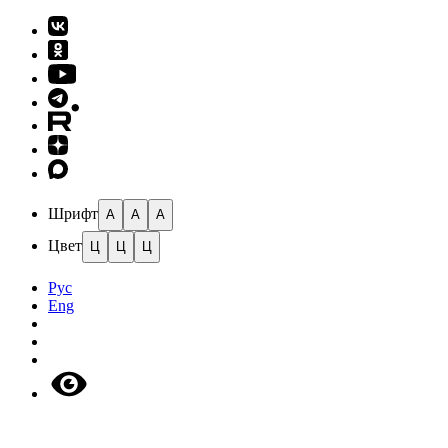
Шрифт
A
A
A
Цвет
Ц
Ц
Ц
Рус
Eng