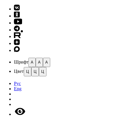
Шрифт
A
A
A
Цвет
Ц
Ц
Ц
Рус
Eng