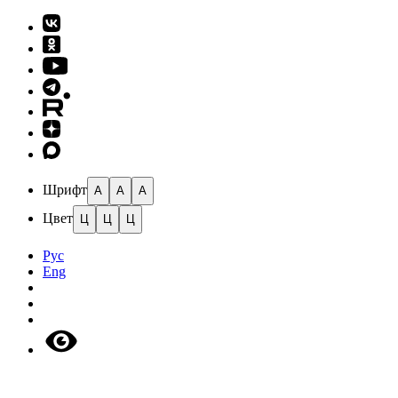
Шрифт
A
A
A
Цвет
Ц
Ц
Ц
Рус
Eng