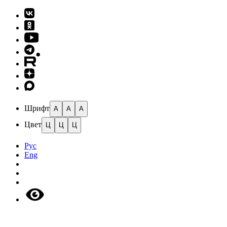
Шрифт
A
A
A
Цвет
Ц
Ц
Ц
Рус
Eng