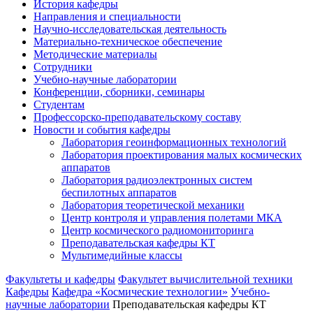
История кафедры
Направления и специальности
Научно-исследовательская деятельность
Материально-техническое обеспечение
Методические материалы
Сотрудники
Учебно-научные лаборатории
Конференции, сборники, семинары
Студентам
Профессорско-преподавательскому составу
Новости и события кафедры
Лаборатория геоинформационных технологий
Лаборатория проектирования малых космических
аппаратов
Лаборатория радиоэлектронных систем
беспилотных аппаратов
Лаборатория теоретической механики
Центр контроля и управления полетами МКА
Центр космического радиомониторинга
Преподавательская кафедры КТ
Мультимедийные классы
Факультеты и кафедры
Факультет вычислительной техники
Кафедры
Кафедра «Космические технологии»
Учебно-
научные лаборатории
Преподавательская кафедры КТ