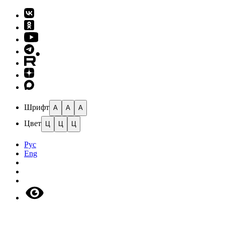
Шрифт
A
A
A
Цвет
Ц
Ц
Ц
Рус
Eng