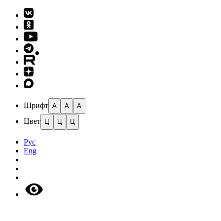
Шрифт
A
A
A
Цвет
Ц
Ц
Ц
Рус
Eng