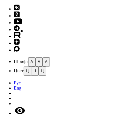
Шрифт
A
A
A
Цвет
Ц
Ц
Ц
Рус
Eng