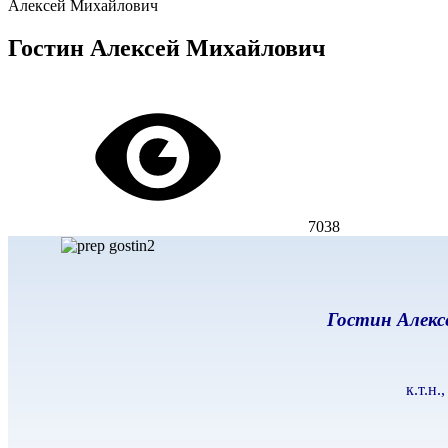
Алексей Михайлович
Гостин Алексей Михайлович
7038
Гостин Алекс
к.т.н.