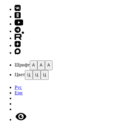
Шрифт
A
A
A
Цвет
Ц
Ц
Ц
Рус
Eng