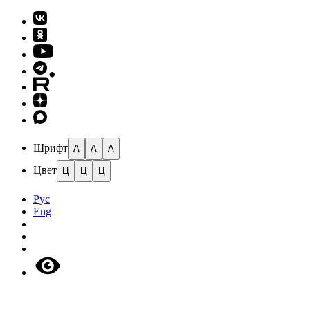
Шрифт
A
A
A
Цвет
Ц
Ц
Ц
Рус
Eng