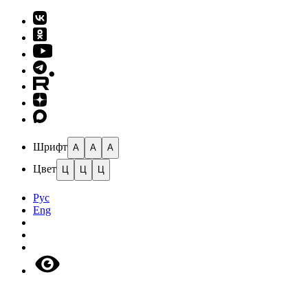
Шрифт
A
A
A
Цвет
Ц
Ц
Ц
Рус
Eng