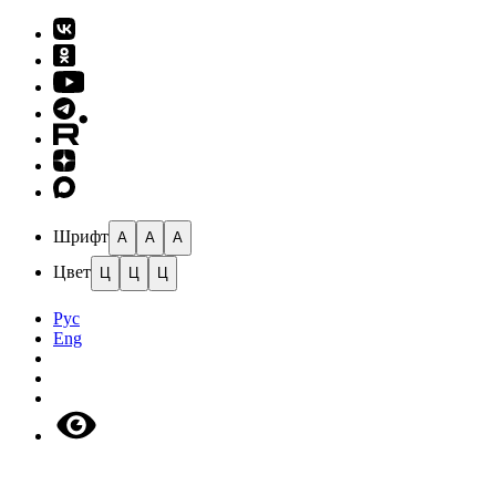
Шрифт
A
A
A
Цвет
Ц
Ц
Ц
Рус
Eng