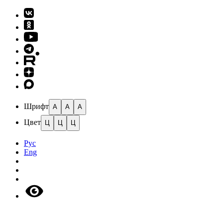
Шрифт
A
A
A
Цвет
Ц
Ц
Ц
Рус
Eng