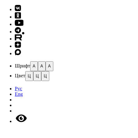
Шрифт
A
A
A
Цвет
Ц
Ц
Ц
Рус
Eng