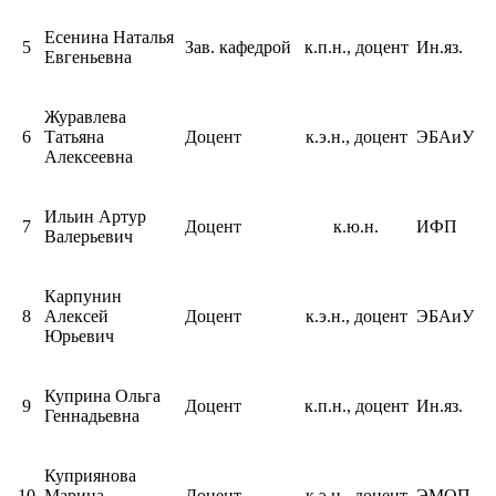
Есенина Наталья
5
Зав. кафедрой
к.п.н., доцент
Ин.яз.
Евгеньевна
Журавлева
6
Татьяна
Доцент
к.э.н., доцент
ЭБАиУ
Алексеевна
Ильин Артур
7
Доцент
к.ю.н.
ИФП
Валерьевич
Карпунин
8
Алексей
Доцент
к.э.н., доцент
ЭБАиУ
Юрьевич
Куприна Ольга
9
Доцент
к.п.н., доцент
Ин.яз.
Геннадьевна
Куприянова
10
Марина
Доцент
к.э.н., доцент
ЭМОП