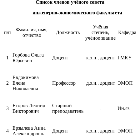
Список членов учёного совета
инженерно-экономического факультета
Учёная
Фамилия, имя,
п/п
Должность
степень,
Кафедра
отчество
учёное звание
Горбова Ольга
1
Доцент
к.э.н., доцент
ГМКУ
Юрьевна
Евдокимова
2
Елена
Профессор
д.э.н., доцент
ЭМОП
Николаевна
Егоров Леонид
Старший
3
-
Ин.яз.
Викторович
преподаватель
Ерзылева Анна
4
Доцент
к.э.н., доцент
ЭМОП
Александровна