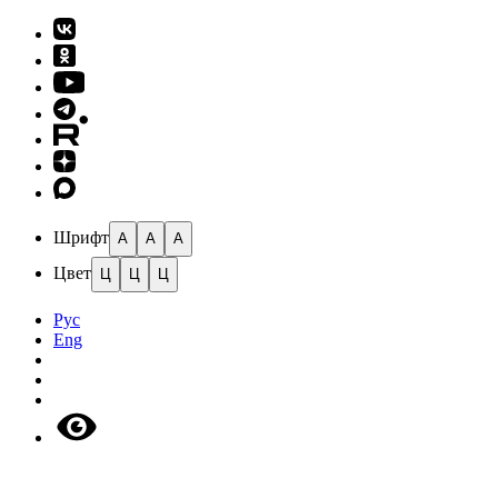
Шрифт
A
A
A
Цвет
Ц
Ц
Ц
Рус
Eng