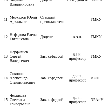
Владимировна
Меркулов Юрий
Старший
11
-
ГМКУ
Аркадьевич
преподаватель
Нефедова Елена
12
Доцент
к.э.н.
ГМКУ
Евгеньевна
Перфильев
д.э.н.,
13
Сергей
Зав. кафедрой
ГМКУ
профессор
Валерьевич
Соколов
д.и.н.,
14
Александр
Зав. кафедрой
ИФП
профессор
Станиславович
Чеглакова
д.э.н.,
15
Светлана
Зав. кафедрой
ЭБАиУ
профессор
Григорьевна