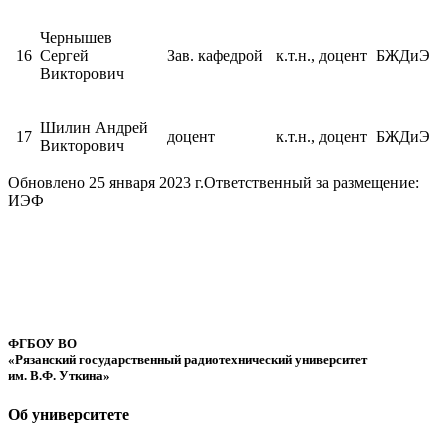
Чернышев
16
Сергей
Зав. кафедрой
к.т.н., доцент
БЖДиЭ
Викторович
Шилин Андрей
17
доцент
к.т.н., доцент
БЖДиЭ
Викторович
Обновлено 25 января 2023 г.
Ответственный за размещение:
ИЭФ
ФГБОУ ВО
«Рязанский государственный радиотехнический университет
им. В.Ф. Уткина»
Об университете