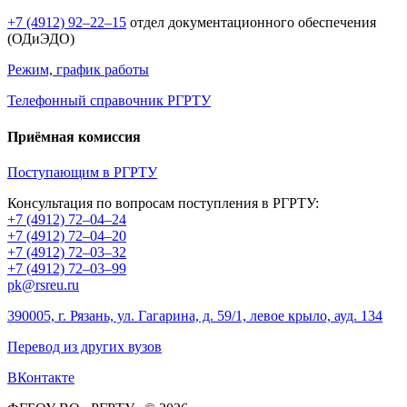
+7 (4912) 92–22–15
отдел документационного обеспечения
(ОДиЭДО)
Режим, график работы
Телефонный справочник РГРТУ
Приёмная комиссия
Поступающим в РГРТУ
Консультация по вопросам поступления в РГРТУ:
+7 (4912) 72–04–24
+7 (4912) 72–04–20
+7 (4912) 72–03–32
+7 (4912) 72–03–99
pk@rsreu.ru
390005, г. Рязань, ул. Гагарина, д. 59/1, левое крыло, ауд. 134
Перевод из других вузов
ВКонтакте