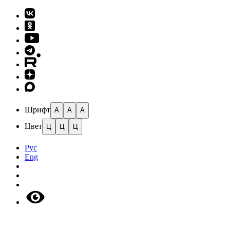
Шрифт
A
A
A
Цвет
Ц
Ц
Ц
Рус
Eng