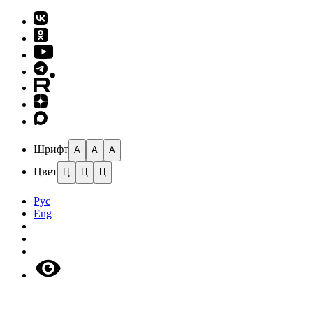
Шрифт
A
A
A
Цвет
Ц
Ц
Ц
Рус
Eng