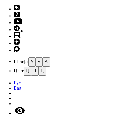
Шрифт
A
A
A
Цвет
Ц
Ц
Ц
Рус
Eng