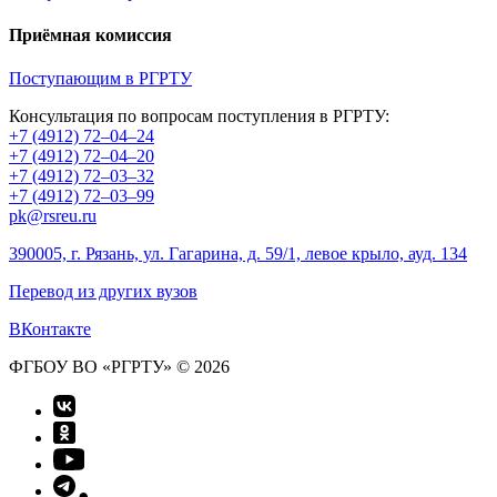
Приёмная комиссия
Поступающим в РГРТУ
Консультация по вопросам поступления в РГРТУ:
+7 (4912) 72–04–24
+7 (4912) 72–04–20
+7 (4912) 72–03–32
+7 (4912) 72–03–99
pk@rsreu.ru
390005, г. Рязань, ул. Гагарина, д. 59/1, левое крыло, ауд. 134
Перевод из других вузов
ВКонтакте
ФГБОУ ВО «РГРТУ» © 2026