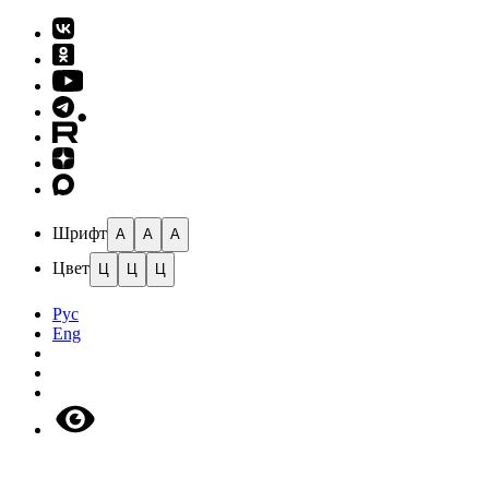
Шрифт
A
A
A
Цвет
Ц
Ц
Ц
Рус
Eng