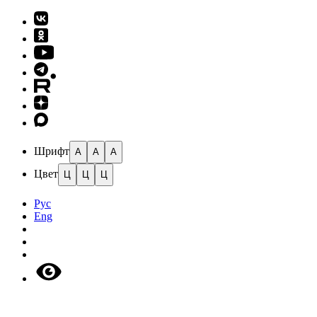
Шрифт
A
A
A
Цвет
Ц
Ц
Ц
Рус
Eng