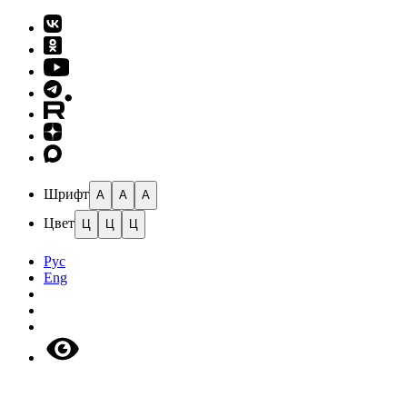
Шрифт
A
A
A
Цвет
Ц
Ц
Ц
Рус
Eng