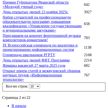
Премии Губернатора Рязанской области
642
«Молодой ученый года»
День открытых дверей 23 ноября 2025г.
3927
Набор слушателей на профессиональную
образовательную программу повышения
658
квалификации «Управление государственными
и муниципальными закупками»
Приглашаем на концерт фортепианной музыки
783
композиторов-романтиков!
️IX Всероссийская олимпиада по аналитике и
1138
проектированию информационных систем
Олимпиада школьников РГРТУ
2168
День открытых дверей ФВТ. Программа
2214
Ярмарка вакансий 27 марта 2025 года
682
Открыт прием статей в межвузовский сборник
научных трудов «Информационные
767
технологии»
Кол-во строк:
Страница 2 из 22
В начало