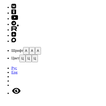
Шрифт
A
A
A
Цвет
Ц
Ц
Ц
Рус
Eng