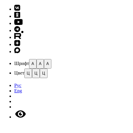
Шрифт
A
A
A
Цвет
Ц
Ц
Ц
Рус
Eng