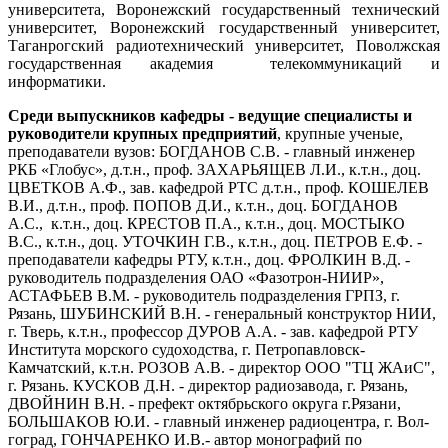
университета, Воронежский государственный технический
университет, Воронежский государственный университет,
Таганрогский радиотехнический университет, Поволжская
государственная академия телекоммуникаций и
информатики.
Среди выпускников кафедры - ведущие специалисты и
руководители крупных предприятий
, крупные ученые,
преподаватели вузов: БОГДАНОВ С.В. - главный инженер
РКБ «Глобус», д.т.н., проф. ЗАХАРЬЯЩЕВ Л.И., к.т.н., доц.
ЦВЕТКОВ А.Ф., зав. кафедрой РТС д.т.н., проф. КОШЕЛЕВ
В.И., д.т.н., проф. ПОПОВ Д.И., к.т.н., доц. БОГДАНОВ
А.С., к.т.н., доц. КРЕСТОВ П.А., к.т.н., доц. МОСТЫКО
В.С., к.т.н., доц. УТОЧКИН Г.В., к.т.н., доц. ПЕТРОВ Е.Ф. -
преподаватели кафедры РТУ, к.т.н., доц. ФРОЛКИН В.Д. -
руководитель подразделения ОАО «Фазотрон-НИИР»,
АСТАФЬЕВ В.М. - руководитель подразделения ГРПЗ, г.
Рязань, ШУБИНСКИЙ В.Н. - генеральный конструктор НИИ,
г. Тверь, к.т.н., профессор ДУРОВ А.А. - зав. кафедрой РТУ
Института морского судоходства, г. Петропавловск-
Камчатский, к.т.н. РОЗОВ А.В. - директор ООО "ТЦ ЖАиС",
г. Рязань. КУСКОВ Д.Н. - директор радиозавода, г. Рязань,
ДВОЙНИН В.Н. - префект октябрьского округа г.Рязани,
БОЛЬШАКОВ Ю.И. - главный инженер радиоцентра, г. Вол­
гоград, ГОНЧАРЕНКО И.В.- автор монографий по