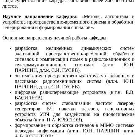
годы су­ществования кафедры составило более 800 печатных
листов.
Научное направление кафедры:
«Методы, алгоритмы и
устройства пространственно-временного приема и обработки,
генерирования и формирования сигналов».
Основные направления научной работы кафедры:
разработка нелинейных динамических систем
адаптивной пространс­твенно-временной обработки
сигналов и компенсации помех в радиолокационных и
те­лекоммуникационных системах (д.т.н. Ю.Н.
ПАРШИН, д.т.н. С.И. ГУСЕВ),
оптимизация пространственных структур активных и
пассивных радиотехнических систем (д.т.н. Ю.Н.
ПАРШИН, д.т.н. С.И. ГУСЕВ)
цифровые радиопередающие устройства (к.т.н. Е.В.
ВАСИЛЬЕВ),
разработка систем стабилизации частоты лазеров,
генераторов ВЧ накачки лазеров, генераторных
устройств УВЧ для воздействия на биологические
объекты (к.т.н. П.А. КРЕСТОВ),
формирование и обработка сигналов в MIMO системах
переадчи информации (д.т.н. Ю.Н. ПАРШИН, к.т.н.
А.В. КСЕНДЗОВ),