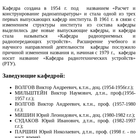
Кафедра создана в 1954 г. под названием «Расчет и
конструирование радиоаппаратуры» и стала одной из трех
первых выпускающих кафедр института. В 1961 г. в связи с
изменением структуры института из состава кафедры
выделились две новые выпускающие кафедры, и кафедра
стала называться «Кафедра радиоприемных и
радиопередающих устройств». Расширение учебного и
научного направлений деятельности кафедры послужило
причиной изменения названия и, начиная с 1979 г., кафедра
носит название «Кафедра радиотехнических устройств»
(РТУ).
Заведующие кафедрой:
ВОЛГОВ Виктор Андреевич, к.т.н., доц. (1954-1956г.г.);
МИЛЬШТЕЙН Виктор Наумович, д.т.н., проф.(1956-
1957 г.г.);
ВОЛГОВ Виктор Андреевич, к.т.н., проф. (1957-1980
г.г.);
МИШИН Юрий Леонидович, к.т.н., доц. (1980-1982 г.г.);
СУДАКОВ Юрий Иванович, д.т.н., проф. (1982-1997
г.г.);
ПАРШИН Юрий Николаевич, д.т.н., проф. (1998 г. - по
наст. время).