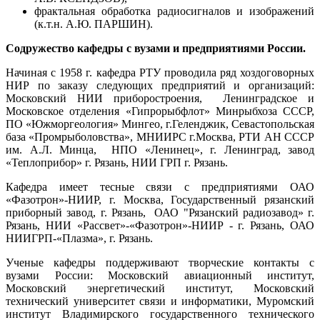
фрактальная обработка радиосигналов и изображений
(к.т.н. А.Ю. ПАРШИН).
Содружество кафедры с вузами и предприятиями России.
Начиная с 1958 г. кафедра РТУ проводила ряд хоздоговорных
НИР по заказу следующих предприятий и организаций:
Московский НИИ приборостроения, Ленинградское и
Московское отделения «Гипрорыбфло­т» Минрыбхоза СССР,
ПО «Южморгеология» Мингео, г.Геленджик, Севасто­польская
база «Промрыболовства», МНИИРС г.Москва, РТИ АН СССР
им. А.Л. Минца, НПО «Ленинец», г. Ленинград, завод
«Теплоприбор» г. Рязань, НИИ ГРП г. Рязань.
Кафедра имеет тесные связи с предприятиями ОАО
«Фазотрон»-НИИР, г. Москва, Государственный рязанский
приборный завод, г. Рязань, ОАО "Рязанский радиозавод» г.
Рязань, НИИ «Рассвет»-«Фазотрон»-НИИР - г. Ряза­нь, ОАО
НИИГРП-«Плазма», г. Рязань.
Ученые кафедры поддерживают творческие контакты с
вузами России: Московский авиационный институт,
Московский энергетический институт, Московский
технический университет связи и информатики, Муромский
институт Владимирского государственного технического