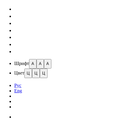
Шрифт
A
A
A
Цвет
Ц
Ц
Ц
Рус
Eng