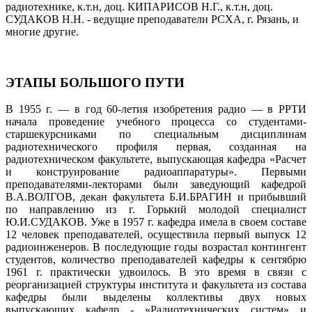
радиотехнике, к.т.н, доц. КИПАРИСОВ Н.Г., к.т.н, доц.
СУДАКОВ Н.Н. - ведущие преподаватели РСХА, г. Рязань, и
многие другие.
ЭТАПЫ БОЛЬШОГО ПУТИ
В 1955 г. — в год 60-летия изобретения радио — в РРТИ
начала проведение учебного процесса со студентами-
старшекурсниками по специальным дисциплинам
радиотехнического профиля первая, созданная на
радиотехническом факультете, выпускающая кафедра «Расчет
и конструирование радиоаппаратуры». Первыми
преподавателями-лекторами были заведующий кафедрой
В.А.ВОЛГОВ, декан факультета Б.И.БРАГИН и прибывший
по направлению из г. Горький молодой специалист
Ю.И.СУДАКОВ. Уже в 1957 г. кафедра имела в своем составе
12 человек преподавателей, осуществила первый выпуск 12
радиоинженеров. В последующие годы возрастал контингент
студентов, количество преподавателей кафедры к сентябрю
1961 г. практически удвоилось. В это время в связи с
реорганизацией структуры института и факультета из состава
кафедры были выделены коллективы двух новых
выпускающих кафедр - «Радиотехнических систем» и