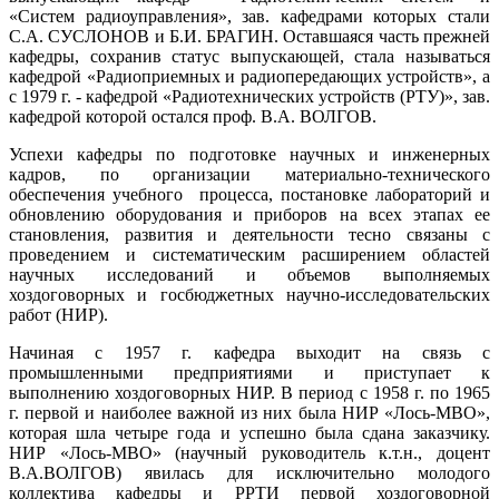
«Систем радиоуправления», зав. кафедрами которых стали
С.А. СУСЛОНОВ и Б.И. БРАГИН. Оставшаяся часть прежней
кафедры, сохранив статус выпускающей, стала называться
кафедрой «Радиоприемных и радиопередающих устройств», а
с 1979 г. - кафедрой «Радиотехнических устройств (РТУ)», зав.
кафедрой которой остался проф. В.А. ВОЛГОВ.
Успехи кафедры по подготовке научных и инженерных
кадров, по организации материально-технического
обеспечения учебного процесса, постановке лабораторий и
обновлению оборудования и приборов на всех этапах ее
становления, развития и деятельности тесно связаны с
проведением и систематическим расширением областей
научных исследований и объемов выполняемых
хоздоговорных и госбюджетных научно-исследовательских
работ (НИР).
Начиная с 1957 г. кафедра выходит на связь с
промышленными предприятиями и приступает к
выполнению хоздоговорных НИР. В период с 1958 г. по 1965
г. первой и наиболее важной из них была НИР «Лось-МВО»,
которая шла четыре года и успешно была сдана заказчику.
НИР «Лось-МВО» (научный руководитель к.т.н., доцент
В.А.ВОЛГОВ) явилась для исключительно молодого
коллектива кафедры и РРТИ первой хоздоговорной