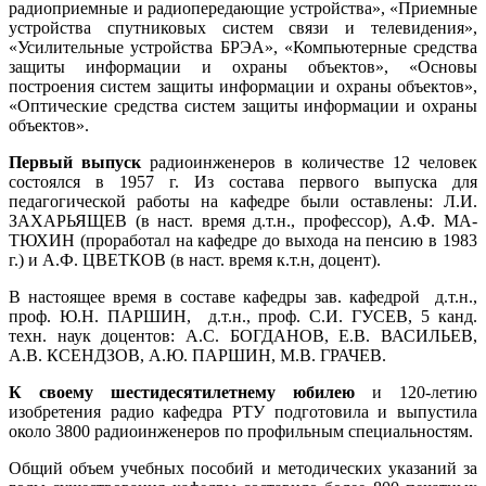
радиоприемные и радиопередающие устройства», «Приемные
устройства спутниковых систем связи и телевидения»,
«Усилительные устройства БРЭА», «Компьютерные средства
защиты информации и охраны объектов», «Основы
построения систем защиты информации и охраны объектов»,
«Оптические средства систем защиты информации и охраны
объектов».
Первый выпуск
радиоинженеров в количестве 12 человек
состоялся в 1957 г. Из состава первого выпуска для
педагогической работы на кафедре были оставлены: Л.И.
ЗАХАРЬЯЩЕВ (в наст. время д.т.н., профессор), А.Ф. МА­
ТЮХИН (проработал на кафедре до выхода на пенсию в 1983
г.) и А.Ф. ЦВЕТКОВ (в наст. время к.т.н, доцент).
В настоящее время в составе кафедры зав. кафедрой д.т.н.,
проф. Ю.Н. ПАРШИН, д.т.н., проф.
С.И. ГУСЕВ,
5 канд.
техн. наук доцентов: А.С. БОГДАНОВ, Е.В. ВАСИЛЬЕВ,
А.В. КСЕНДЗОВ, А.Ю. ПАРШИН, М.В. ГРАЧЕВ.
К своему шестидесятилетнему юбилею
и 120-летию
изобретения радио кафедра РТУ подготовила и выпустила
около 3800 радиоинженеров по профильным специальностям.
Общий объем учебных пособий и методических указаний за