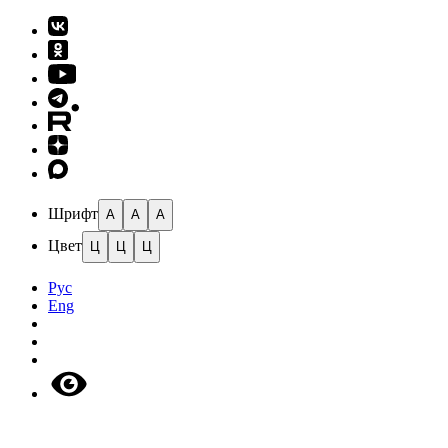
Шрифт
A
A
A
Цвет
Ц
Ц
Ц
Рус
Eng