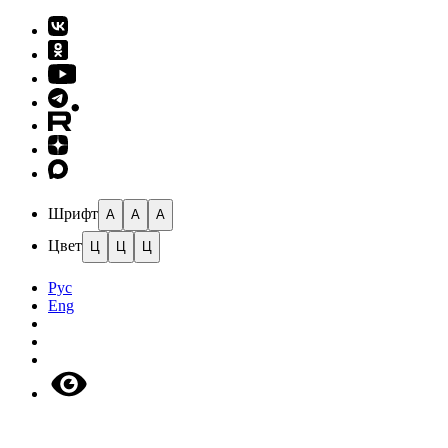
Шрифт
A
A
A
Цвет
Ц
Ц
Ц
Рус
Eng