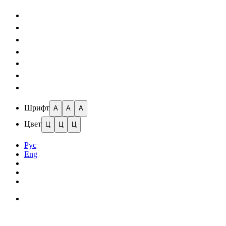
Шрифт
A
A
A
Цвет
Ц
Ц
Ц
Рус
Eng