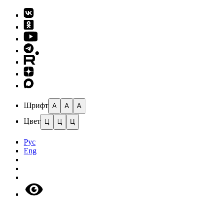
Шрифт
A
A
A
Цвет
Ц
Ц
Ц
Рус
Eng