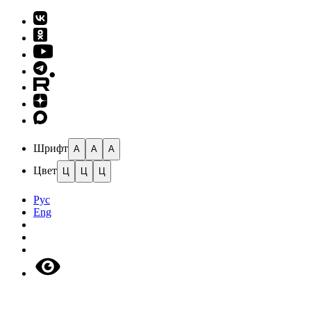
Шрифт
A
A
A
Цвет
Ц
Ц
Ц
Рус
Eng