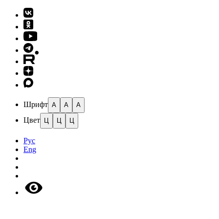
Шрифт
A
A
A
Цвет
Ц
Ц
Ц
Рус
Eng