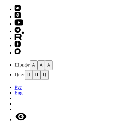
Шрифт
A
A
A
Цвет
Ц
Ц
Ц
Рус
Eng