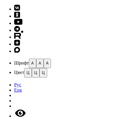
Шрифт
A
A
A
Цвет
Ц
Ц
Ц
Рус
Eng