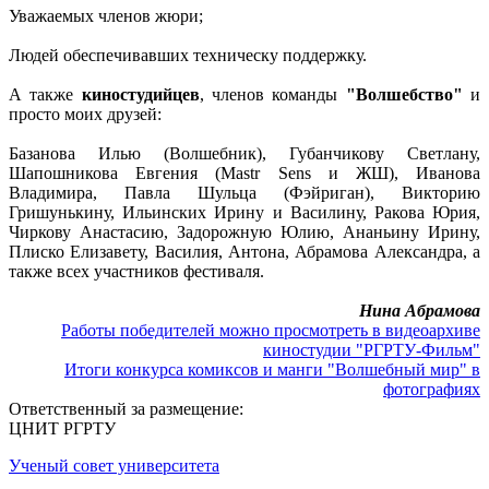
Уважаемых членов жюри;
Людей обеспечивавших техническу поддержку.
А также
киностудийцев
, членов команды
"Волшебство"
и
просто моих друзей:
Базанова Илью (Волшебник), Губанчикову Светлану,
Шапошникова Евгения (Mastr Sens и ЖШ), Иванова
Владимира, Павла Шульца (Фэйриган), Викторию
Гришунькину, Ильинских Ирину и Василину, Ракова Юрия,
Чиркову Анастасию, Задорожную Юлию, Ананьину Ирину,
Плиско Елизавету, Василия, Антона, Абрамова Александра, а
также всех участников фестиваля.
Нина Абрамова
Работы победителей можно просмотреть в видеоархиве
киностудии "РГРТУ-Фильм"
Итоги конкурса комиксов и манги "Волшебный мир" в
фотографиях
Ответственный за размещение:
ЦНИТ РГРТУ
Ученый совет университета