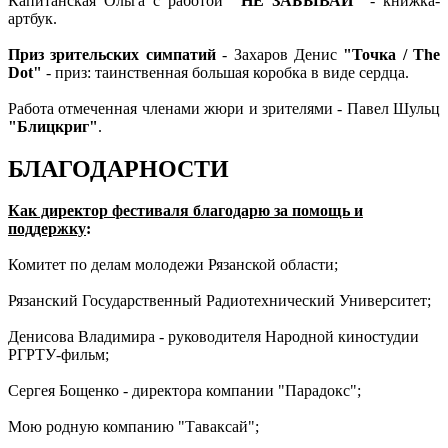
Капитанская Ольга с работой
"НЕ ЗАБЫВАЙ"
- книжка-
артбук.
Приз зрительских симпатий
- Захаров Денис
"Точка / The
Dot"
- приз: таинственная большая коробка в виде сердца.
Работа отмеченная членами жюри и зрителями - Павел Шульц
"Блицкриг"
.
БЛАГОДАРНОСТИ
Как директор фестиваля благодарю за помощь и
поддержку
:
Комитет по делам молодежи Рязанской области;
Рязанский Государственный Радиотехнический Университет;
Денисова Владимира - руководителя Народной киностудии
РГРТУ-фильм;
Сергея Бощенко - директора компании "Парадокс";
Мою родную компанию "Таваксай";