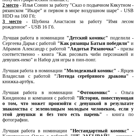
2 место
-
Илья Сонин за работу "Сказ о подьячном Кякутном -
рязанском "Икаре" и первом в мире воздушном шаре" - USB
HDD на 160 Гб;
3 место
-
Шубина Анастасия за работу "Имя лесом
рожденное" - USB 16 Гб.
Лучшая работа в номинации
"Детский комикс"
поделили -
Сергеева Дарья с работой
"Как рязанцы Батыя победили"
и
Абрамов Александр с работой
"Авдотья Рязаночка"
- призы
соответственно - книга "Как рисовать чиби персонажей и
девушек-неко" и Набор для игры в пин-понг.
Лучшая работа в номинации
"Молодежный комикс"
- Ярцев
Владислав с работой
"Легенда серебряного дракона"
-
книжка-артбук.
Лучшая работа в номинации
"Фотокомикс"
- Ольга
Киндинова и компания с работой
"История, повествующая
о том, что может произойти с девушкой в результате
знакомства с зеленолицым молодым человеком, если у
этой девушки и без того есть парень"
- книга по
фотографии.
Лучшая работа в номинации
"Нестандартный комикс"
-