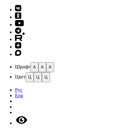
Шрифт
A
A
A
Цвет
Ц
Ц
Ц
Рус
Eng