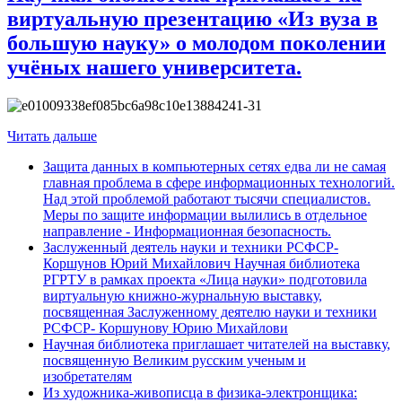
виртуальную презентацию «Из вуза в
большую науку» о молодом поколении
учёных нашего университета.
Читать дальше
Защита данных в компьютерных сетях едва ли не самая
главная проблема в сфере информационных технологий.
Над этой проблемой работают тысячи специалистов.
Меры по защите информации вылились в отдельное
направление - Информационная безопасность.
Заслуженный деятель науки и техники РСФСР-
Коршунов Юрий Михайлович Научная библиотека
РГРТУ в рамках проекта «Лица науки» подготовила
виртуальную книжно-журнальную выставку,
посвященная Заслуженному деятелю науки и техники
РСФСР- Коршунову Юрию Михайлови
Научная библиотека приглашает читателей на выставку,
посвященную Великим русским ученым и
изобретателям
Из художника-живописца в физика-электронщика: