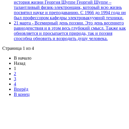
история жизни Георгия Шуппе Георгий Шуппе –
талантливый физик-электронщик, который всю жизнь
посвятил науке и преподаванию. С 1966 до 1994 года он
был профессором кафедры электровакуумной техники.
21 марта - Всемирный день поэзии. Это день весеннего
равноденствия и в этом весь глубокий смысл. Также как
обновляется и просыпается природа, так и поэзия
способна обновить и возродить душу человека.
Страница 1 из 4
В начало
Назад
1
2
3
4
Вперёд
В конец