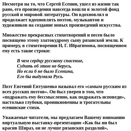
Несмотря на то, что Сергей Есенин, ушел из жизни так
рано, его произведения навсегда вошли в золотой фонд
русской и мировой литературы. Он вдохновлял и
продолжает вдохновлять поэтов, музыкантов и
художников на создание новых произведений искусства.
Множество прекрасных стихотворений и песен было
посвящено этому златокудрому сыну рязанской земли. К
примеру, в стихотворении Н, Г. Ибрагимова, посвященном
ему есть такие строки:
В чем сердцу русскому спасение,
Судить об этом не берусь,
Но если б не было Есенина,
Его бы выдумала Русь.
Поэт Евгений Евтушенко называл его «самым русским из
всех русских поэтов». Он был уверен в том, что
«подражать ему бессмысленно, как подражать исповеди»,
настолько глубоки, проникновенны и трогательны
есенинские стихи.
Уважаемые читатели, мы предлагаем Вашему вниманию
виртуальную выставку-презентацию «Как бы ни был
красив Шираз, он не лучше рязанских раздолий»,