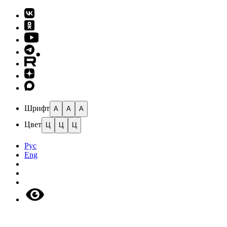
Шрифт
A
A
A
Цвет
Ц
Ц
Ц
Рус
Eng