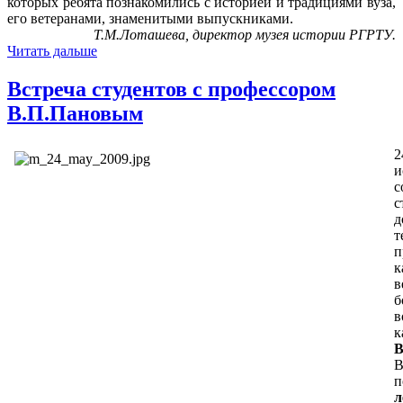
которых ребята познакомились с историей и традициями вуза,
его ветеранами, знаменитыми выпускниками.
Т.М.Лоташева, директор музея истории РГРТУ.
Читать дальше
Встреча студентов с профессором
В.П.Пановым
2
с
д
т
п
в
в
В
В