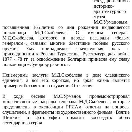
государственного
историко-
архитектурного
музея
М.С.Урмановым,
посвященная 165-летию со дня рождения выдающегося
полководца М.Д.Скобелева. С именем генерала
М.Д.Скобелева, которого в народе называли «белым
генералом», связаны многие блестящие победы русского
оружия. Ему принадлежит значительная роль в
присоединении к России Туркестана. Русско-турецкая война
1877 - 78 гг. за освобождение Болгарии принесла ему славу
полководца «Суворову равного».
Неизмеримы заслуги М.Д.Скобелева в деле славянского
единения, а вся его короткая, но яркая жизнь является
примером беззаветного служения Отечеству.
В ходе беседы М.С.Урманов продемонстрировал
многочисленные награды генерала М.Д.Скобелева, которые
представлены в экспозиции РГИАм, ответил на вопросы
слушателей, а фрагменты из художественного фильма «Взятие
Шипки» и фотографии помогли воссоздать образ
легендарного героя.