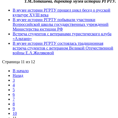
Т.М.Лоташева, директор музея истории РГРТУ.
В музее истории РГРТУ прошел цикл бесед о русской
культуре XVIII века
В музее истории РГРТУ побывали участники
Всероссийской школы государственных учреждений
Министерства юстиции РФ
Встреча студентов с ветеранами туристического клуба
«Альтаир»
В музее истории РГРТУ состоялась традиционная
встреча студентов с ветераном Великой Отечественной
войны Е.А.Жиляковой
Страница 11 из 12
В начало
Назад
3
4
5
6
7
8
9
10