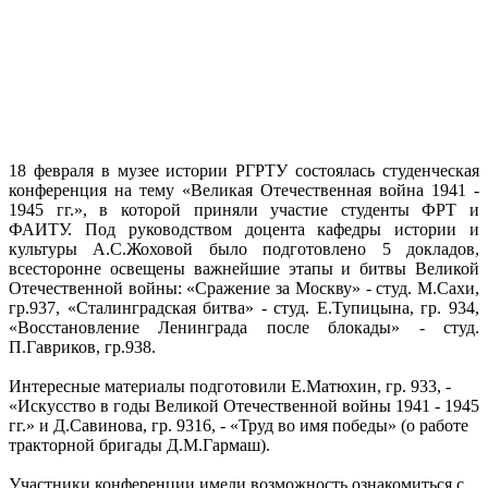
18 февраля в музее истории РГРТУ состоялась студенческая
конференция на тему «Великая Отечественная война 1941 -
1945 гг.», в которой приняли участие студенты ФРТ и
ФАИТУ. Под руководством доцента кафедры истории и
культуры А.С.Жоховой было подготовлено 5 докладов,
всесторонне освещены важнейшие этапы и битвы Великой
Отечественной войны: «Сражение за Москву» - студ. М.Сахи,
гр.937, «Сталинградская битва» - студ. Е.Тупицына, гр. 934,
«Восстановление Ленинграда после блокады» - студ.
П.Гавриков, гр.938.
Интересные материалы подготовили Е.Матюхин, гр. 933, -
«Искусство в годы Великой Отечественной войны 1941 - 1945
гг.» и Д.Савинова, гр. 9316, - «Труд во имя победы» (о работе
тракторной бригады Д.М.Гармаш).
Участники конференции имели возможность ознакомиться с