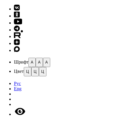
Шрифт
A
A
A
Цвет
Ц
Ц
Ц
Рус
Eng