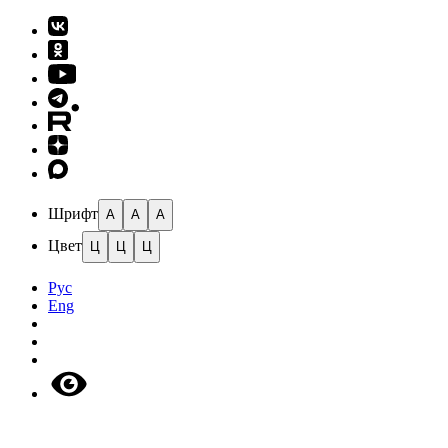
Шрифт
A
A
A
Цвет
Ц
Ц
Ц
Рус
Eng