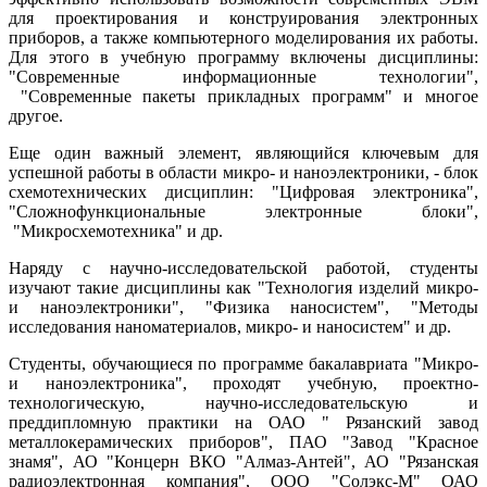
для проектирования и конструирования электронных
приборов, а также компьютерного моделирования их работы.
Для этого в учебную программу включены дисциплины:
"Современные информационные технологии",
"Современные пакеты прикладных программ" и многое
другое.
Еще один важный элемент, являющийся ключевым для
успешной работы в области микро- и наноэлектроники, - блок
схемотехнических дисциплин: "Цифровая электроника",
"Сложнофункциональные электронные блоки",
"Микросхемотехника" и др.
Наряду с научно-исследовательской работой, студенты
изучают такие дисциплины как "Технология изделий микро-
и наноэлектроники", "Физика наносистем", "Методы
исследования наноматериалов, микро- и наносистем" и др.
Студенты, обучающиеся по программе бакалавриата "Микро-
и наноэлектроника", проходят учебную, проектно-
технологическую, научно-исследовательскую и
преддипломную практики на ОАО " Рязанский завод
металлокерамических приборов", ПАО "Завод "Красное
знамя", АО "Концерн ВКО "Алмаз-Антей", АО "Рязанская
радиоэлектронная компания", ООО "Солэкс-М" ОАО