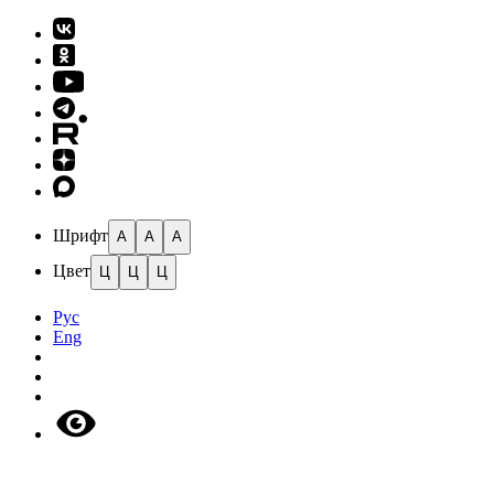
Шрифт
A
A
A
Цвет
Ц
Ц
Ц
Рус
Eng