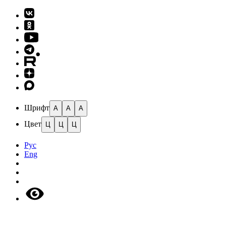
Шрифт
A
A
A
Цвет
Ц
Ц
Ц
Рус
Eng