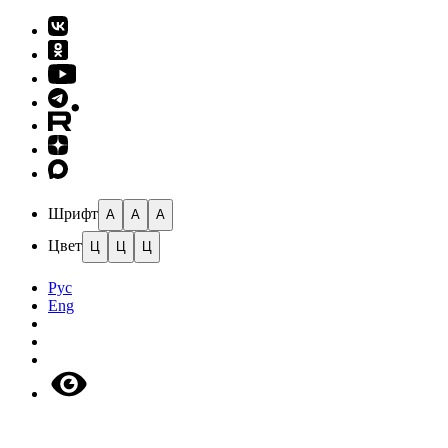
Шрифт
A
A
A
Цвет
Ц
Ц
Ц
Рус
Eng