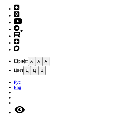
Шрифт
A
A
A
Цвет
Ц
Ц
Ц
Рус
Eng