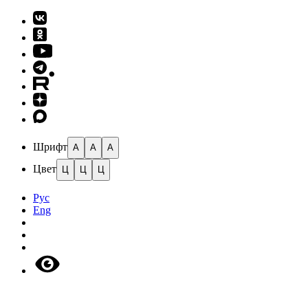
Шрифт
A
A
A
Цвет
Ц
Ц
Ц
Рус
Eng