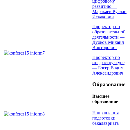
цифровому
развитию —
Маракаев Руслан
Искакович
Проректор по
образовательной
деятельности —
Дубков Михаил
Викторович
Проректор по
инфраструктуре
— Богер Вадим
Александрович
Образование
Высшее
образование
Направления
подготовки
бакалавриата