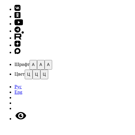
Шрифт
A
A
A
Цвет
Ц
Ц
Ц
Рус
Eng