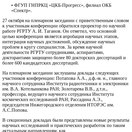
• ФГУП ГНПРКЦ «ЦКБ-Прогресс», филиал ОКБ
«Спектр».
27 октября на пленарном заседании с приветственным словом
к участникам конференции обратился проректор по научной
работе РГРТУ А. И. Таганов. Он отметил, что основной
целью конференции является апробация научных этапов,
интеграция научных достижений, обсуждение научных
проблем в кругу специалистов. За время научной
деятельности РГРТУ сотрудниками, аспирантами,
докторантами защищено более 80 докторских диссертаций и
более 600 кандидатских диссертаций.
На пленарном заседании заслушаны доклады следующих
участников конференции: Потапова А.А., д.ф.-м. н., главного
научного сотрудника Института радиотехники и электроники
им. В.А. Котельникова РАН; Золотарева В.В., д.т.н.,
профессора, ведущего научного сотрудника Института
космических исследований РАН; Рассадина А.Э.,
председателя Нижегородского отделения НТОРЭС им.
А.С.Попова.
В секционных докладах были представлены новые результаты
научных исследований и практических разработок по таким
актуальным направлениям, как