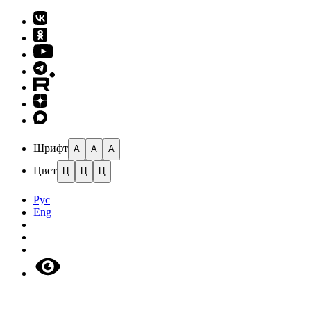
Шрифт
A
A
A
Цвет
Ц
Ц
Ц
Рус
Eng