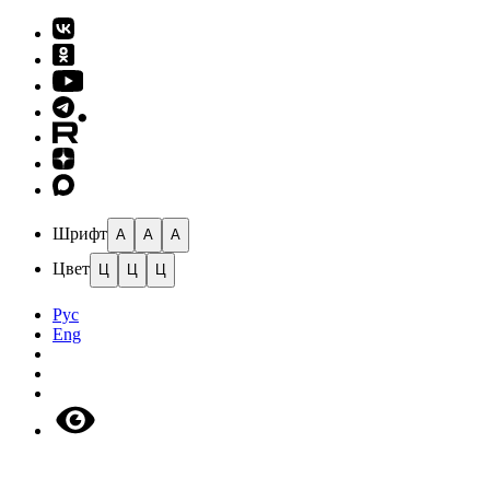
Шрифт
A
A
A
Цвет
Ц
Ц
Ц
Рус
Eng