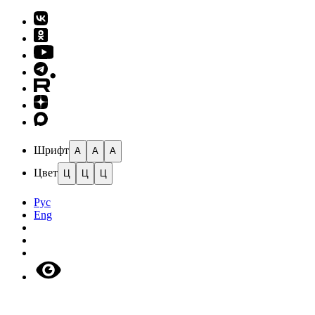
Шрифт
A
A
A
Цвет
Ц
Ц
Ц
Рус
Eng