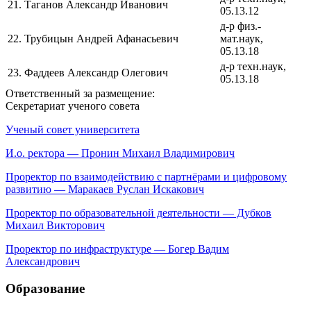
21.
Таганов Александр Иванович
05.13.12
д-р физ.-
22.
Трубицын Андрей Афанасьевич
мат.наук,
05.13.18
д-р техн.наук,
23.
Фаддеев Александр Олегович
05.13.18
Ответственный за размещение:
Секретариат ученого совета
Ученый совет университета
И.о. ректора — Пронин Михаил Владимирович
Проректор по взаимодействию с партнёрами и цифровому
развитию — Маракаев Руслан Искакович
Проректор по образовательной деятельности — Дубков
Михаил Викторович
Проректор по инфраструктуре — Богер Вадим
Александрович
Образование