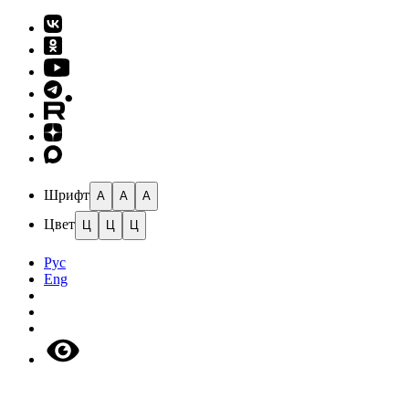
Шрифт
A
A
A
Цвет
Ц
Ц
Ц
Рус
Eng