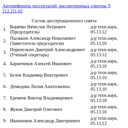
Авторефераты диссертаций, рассмотренных советом Д
212.211.02
Состав диссертационного совета
Корячко Вячеслав Петрович
д-р техн.наук,
1.
(Председатель)
05.13.12
Пылькин Александр Николаевич
д-р техн.наук,
2.
(Заместитель председателя)
05.13.10
Перепелкин Дмитрий Александрович
д-р техн.наук,
3.
(Ученый секретарь)
05.13.12
д-р техн.наук,
4.
Баранчиков Алексей Иванович
05.13.10
д-р техн.наук,
5.
Белов Владимир Викторович
05.13.10
д-р техн.наук,
6.
Демидова Лилия Анатольевна
05.13.10
д-р техн.наук,
7.
Еремеев Виктор Владимирович
05.13.18
д-р техн.наук,
8.
Жуков Дмитрий Олегович
05.13.10
д-р техн.наук,
9.
Иванников Александр Дмитриевич
05.13.12