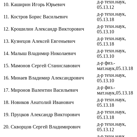
д-р техн.наук,
10.
Каширин Игорь Юрьевич
05.13.12
д-р техн.наук,
11.
Костров Борис Васильевич
05.13.18
д-р техн.наук,
12.
Крошилин Александр Викторович
05.13.10
д-р техн.наук,
13.
Кузнецов Алексей Евгеньевич
05.13.18
д-р техн.наук,
14.
Малыш Владимир Николаевич
05.13.10
д-р физ.-
15.
Мамонов Сергей Станиславович
мат.наук,05.13.18
д-р техн.наук,
16.
Минаев Владимир Александрович
05.13.10
д-р физ.-
17.
Миронов Валентин Васильевич
мат.наук,05.13.18
д-р техн.наук,
18.
Новиков Анатолий Иванович
05.13.18
д-р техн.наук,
19.
Пруцков Александр Викторович
05.13.18
д-р техн.наук,
20.
Скворцов Сергей Владимирович
05.13.12
д-р техн.наук,