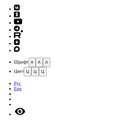
Шрифт
A
A
A
Цвет
Ц
Ц
Ц
Рус
Eng