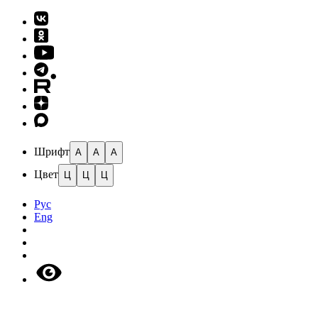
Шрифт
A
A
A
Цвет
Ц
Ц
Ц
Рус
Eng